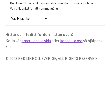
Red Line Oil har tagit fram en rekommendationsguide för bilar.
Välj bilfabrikat för att komma igång.
Red Line Oil har tagit fram en rekommendationsguide för
motorcyklar.
Hittar du inte ditt fordon i listan ovan?
Välj motorcykelfabrikat för att komma igång.
Kolla vår
amerikanska sida
eller
kontakta oss
så hjälper vi
till.
A–G
AJS, Apirila, Baja Motorsports, Bajaj Auto Ltd, Benelli, Beta,
Bimota, BMW, BSA, Buell, Cagiva, Derbi, Ducati, Gas Gas, Gilera.
© 2023 RED LINE OIL SVERIGE, ALL RIGHTS RESERVED.
H-K
Harley-Davidson, Honda, Husaberg, Husqvarna, Hyosung,
Kawasaki, Keeway, KTM.
L-T
Laverda, Moto Guzzi, Moto Morini, MV Agusta, Neval, Norton,
Royak Enfield, Sachs, Suzuki, Triumph.
U-Z
Ural, Victory, Yamaha.