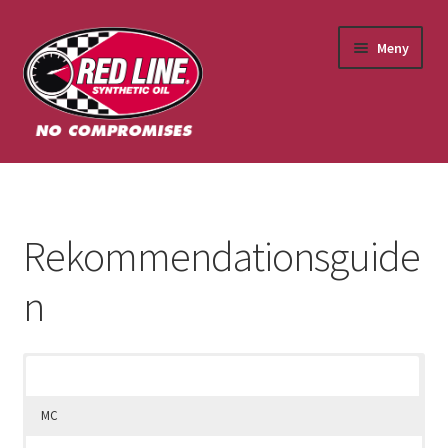
Meny
Tillbaka till huvudsidan
Rekommendationsguide
n
Bilar
MC